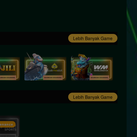
Lebih Banyak Game
Lebih Banyak Game
tenance