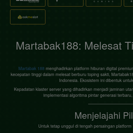
Martabak188: Melesat Ti
Martabak 188
menghadirkan platform hiburan digital premi
kecepatan tinggi dalam melesat berburu toping sakti, Martaba
Indonesia. Ekosistem ini dibentuk untu
Kepadatan klaster server yang dihadirkan menjadi jaminan uta
implementasi algoritma pintar generasi terbar
Menjelajahi Pi
Untuk tetap unggul di tengah persaingan platform 