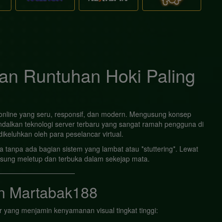
dan Runtuhan Hoki Paling
online yang seru, responsif, dan modern. Mengusung konsep
dalkan teknologi server terbaru yang sangat ramah pengguna di
ikeluhkan oleh para peselancar virtual.
 tanpa ada bagian sistem yang lambat atau *stuttering*. Lewat
ngsung meletup dan terbuka dalam sekejap mata.
tan Martabak188
ar yang menjamin kenyamanan visual tingkat tinggi: