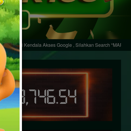
ami Kendala Akses Google , Silahkan Search "MARTABAK188.I
,168,769.22