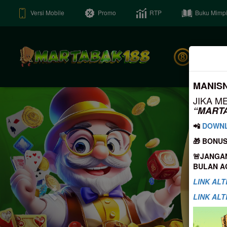
Versi Mobile
Promo
RTP
Buku Mimp
TOGEL
MANIS
Previous
JIKA M
“MARTA
📲
DOWNL
🎁 BONUS
🚨JANGA
BULAN A
LINK ALT
LINK ALT