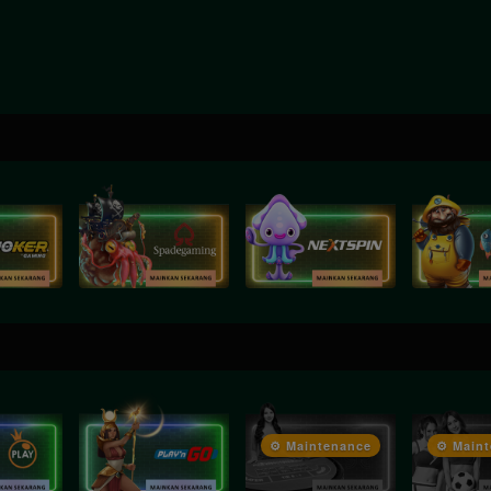
⚙ Maintenance
⚙ Main