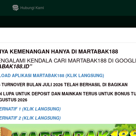
i
Hubungi Kami
SLOT
LIVE CASINO
SPORT
SABUNG AY
NYA KEMENANGAN HANYA DI MARTABAK188
ENGALAMI KENDALA CARI MARTABAK188 DI GOOGL
BAK188.ID”
OAD APLIKASI MARTABAK188 (KLIK LANGSUNG)
 TURNOVER BULAN JULI 2026 TELAH BERHASIL DI BAGIKAN
N LUPA UNTUK DEPOSIT DAN MAINKAN TERUS UNTUK BONUS T
GUSTUS 2026
ERNATIF 1 (KLIK LANGSUNG)
ERNATIF 2 (KLIK LANGSUNG)