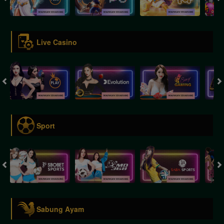
Live Casino
Sport
Sabung Ayam