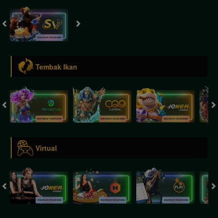
Tembak Ikan
Virtual