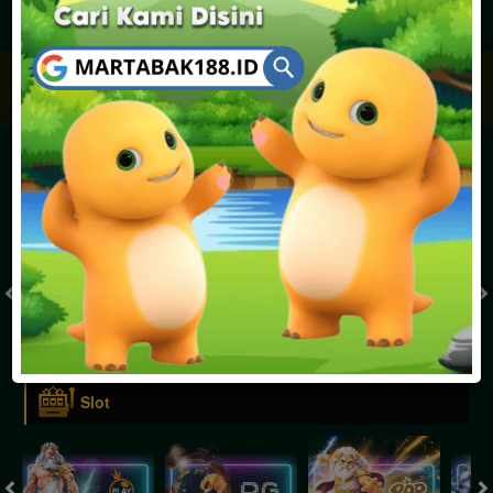
JACKPOT PROGRESIF
IDR
2,903,542,944.69
Togel
MONACO TOTO POOLS 22.30
MONACO TOTO POOLS 
( Setiap Hari )
( Setiap Hari )
Sabtu
Sabtu
9
1
5
4
7
9
5
08/08/2026
08/08/2026
Tutup: 22:00 | Buka: 23:00
Tutup: 17:30 | Buka: 18:30
Slot